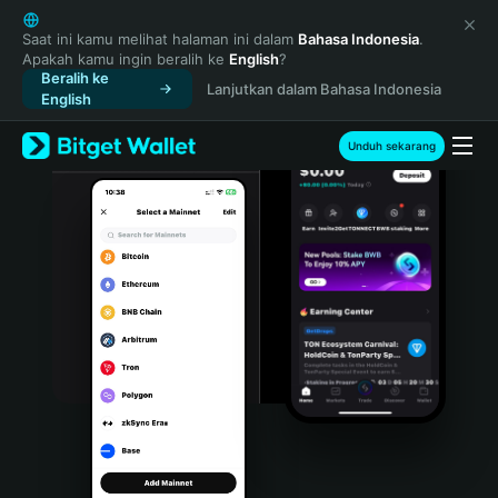
English
日本語
Saat ini kamu melihat halaman ini dalam
Bahasa Indonesia
.
Apakah kamu ingin beralih ke
English
?
Tiếng Việt
Beralih ke
Lanjutkan dalam Bahasa Indonesia
Русский
English
Español (Latinoamérica)
Türkçe
Unduh sekarang
Italiano
Français
Deutsch
简体中文
繁體中文
Português (Portugal)
Bahasa Indonesia
ภาษาไทย
हिन्दी
বাংলা
Español
Português (Brasil)
Español (Argentina)