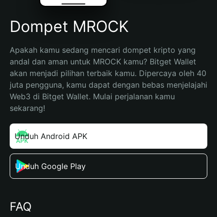
Dompet MROCK
Apakah kamu sedang mencari dompet kripto yang 
andal dan aman untuk MROCK kamu? Bitget Wallet 
akan menjadi pilihan terbaik kamu. Dipercaya oleh 40 
juta pengguna, kamu dapat dengan bebas menjelajahi 
Web3 di Bitget Wallet. Mulai perjalanan kamu 
sekarang!
Unduh Android APK
Unduh Google Play
FAQ