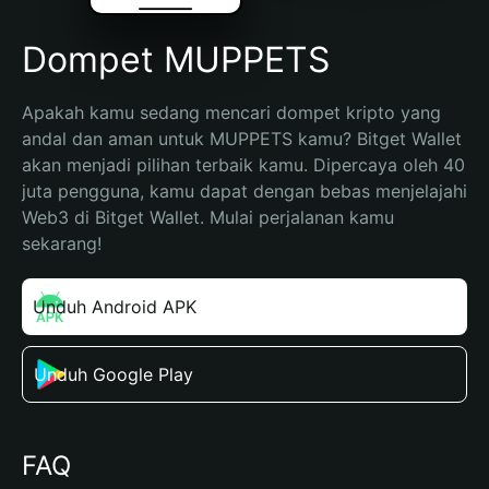
Dompet MUPPETS
Apakah kamu sedang mencari dompet kripto yang 
andal dan aman untuk MUPPETS kamu? Bitget Wallet 
akan menjadi pilihan terbaik kamu. Dipercaya oleh 40 
juta pengguna, kamu dapat dengan bebas menjelajahi 
Web3 di Bitget Wallet. Mulai perjalanan kamu 
sekarang!
Unduh Android APK
Unduh Google Play
FAQ