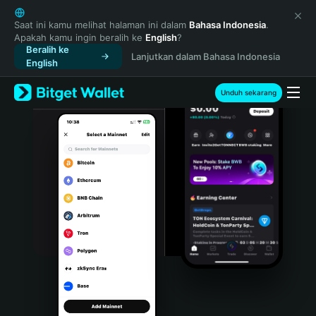
English
日本語
Saat ini kamu melihat halaman ini dalam
Bahasa Indonesia
.
Apakah kamu ingin beralih ke
English
?
Tiếng Việt
Beralih ke
Lanjutkan dalam Bahasa Indonesia
Русский
English
Español (Latinoamérica)
Türkçe
Unduh sekarang
Italiano
Français
Deutsch
简体中文
繁體中文
Português (Portugal)
Bahasa Indonesia
ภาษาไทย
हिन्दी
বাংলা
Español
Português (Brasil)
Español (Argentina)