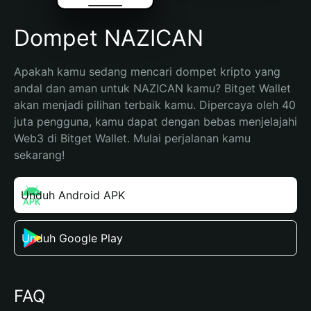
Dompet NAZICAN
Apakah kamu sedang mencari dompet kripto yang 
andal dan aman untuk NAZICAN kamu? Bitget Wallet 
akan menjadi pilihan terbaik kamu. Dipercaya oleh 40 
juta pengguna, kamu dapat dengan bebas menjelajahi 
Web3 di Bitget Wallet. Mulai perjalanan kamu 
sekarang!
Unduh Android APK
Unduh Google Play
FAQ