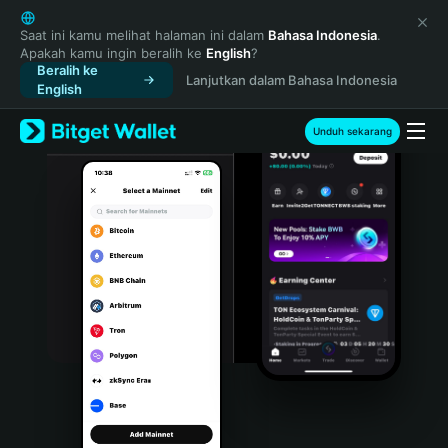
English
日本語
Saat ini kamu melihat halaman ini dalam
Bahasa Indonesia
.
Apakah kamu ingin beralih ke
English
?
Tiếng Việt
Beralih ke
Lanjutkan dalam Bahasa Indonesia
Русский
English
Español (Latinoamérica)
Türkçe
Unduh sekarang
Italiano
Français
Deutsch
简体中文
繁體中文
Português (Portugal)
Bahasa Indonesia
ภาษาไทย
हिन्दी
বাংলা
Español
Português (Brasil)
Español (Argentina)