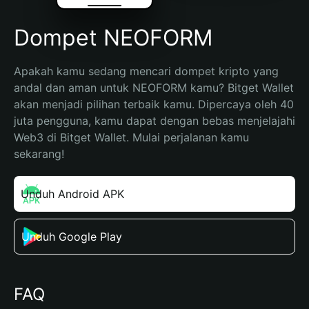
Dompet NEOFORM
Apakah kamu sedang mencari dompet kripto yang 
andal dan aman untuk NEOFORM kamu? Bitget Wallet 
akan menjadi pilihan terbaik kamu. Dipercaya oleh 40 
juta pengguna, kamu dapat dengan bebas menjelajahi 
Web3 di Bitget Wallet. Mulai perjalanan kamu 
sekarang!
Unduh Android APK
Unduh Google Play
FAQ