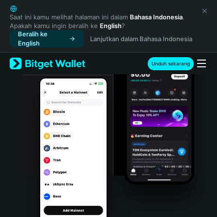
English
日本語
Saat ini kamu melihat halaman ini dalam
Bahasa Indonesia
.
Apakah kamu ingin beralih ke
English
?
Tiếng Việt
Beralih ke
Lanjutkan dalam Bahasa Indonesia
Русский
English
Español (Latinoamérica)
Türkçe
Unduh sekarang
Italiano
Français
Deutsch
简体中文
繁體中文
Português (Portugal)
Bahasa Indonesia
ภาษาไทย
हिन्दी
বাংলা
Español
Português (Brasil)
Español (Argentina)