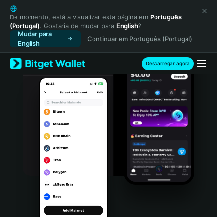
English
日本語
De momento, está a visualizar esta página em
Português
(Portugal)
. Gostaria de mudar para
English
?
Tiếng Việt
Mudar para
Continuar em Português (Portugal)
Русский
English
Español (Latinoamérica)
Türkçe
Descarregar agora
Italiano
Français
Deutsch
简体中文
繁體中文
Português (Portugal)
Bahasa Indonesia
ภาษาไทย
हिन्दी
বাংলা
Español
Português (Brasil)
Español (Argentina)