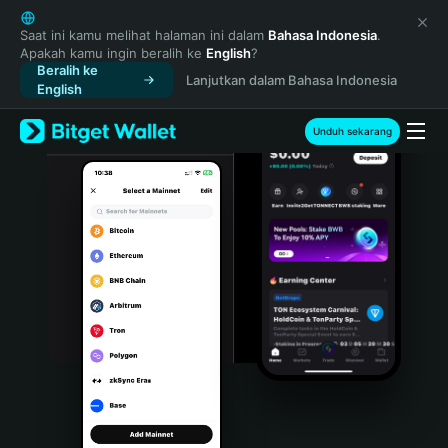
English
日本語
Saat ini kamu melihat halaman ini dalam
Bahasa Indonesia
.
Apakah kamu ingin beralih ke
English
?
Tiếng Việt
Beralih ke
Lanjutkan dalam Bahasa Indonesia
Русский
English
Español (Latinoamérica)
Türkçe
Unduh sekarang
Italiano
Français
Deutsch
简体中文
繁體中文
Português (Portugal)
Bahasa Indonesia
ภาษาไทย
हिन्दी
বাংলা
Español
Português (Brasil)
Español (Argentina)