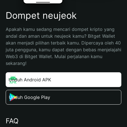
Dompet neujeok
Apakah kamu sedang mencari dompet kripto yang 
andal dan aman untuk neujeok kamu? Bitget Wallet 
akan menjadi pilihan terbaik kamu. Dipercaya oleh 40 
juta pengguna, kamu dapat dengan bebas menjelajahi 
Web3 di Bitget Wallet. Mulai perjalanan kamu 
sekarang!
Unduh Android APK
Unduh Google Play
FAQ