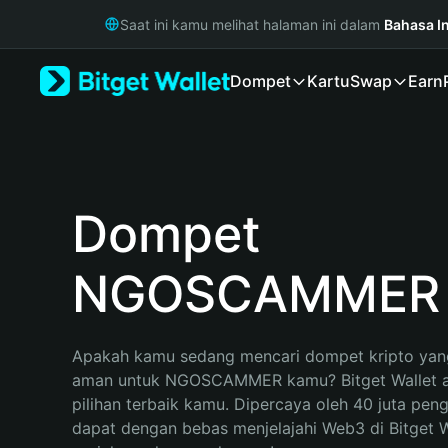
English
Saat ini kamu melihat halaman ini dalam
Bahasa I
日本語
Tiếng Việt
Dompet
Kartu
Swap
Earn
Русский
Español (Latinoamérica)
Türkçe
Italiano
Français
Deutsch
Dompet
简体中文
繁體中文
NGOSCAMMER
Português (Portugal)
Bahasa Indonesia
ภาษาไทย
हिन्दी
Apakah kamu sedang mencari dompet kripto yang
বাংলা
aman untuk NGOSCAMMER kamu? Bitget Wallet ak
Español
pilihan terbaik kamu. Dipercaya oleh 40 juta pen
Português (Brasil)
dapat dengan bebas menjelajahi Web3 di Bitget Wa
Español (Argentina)