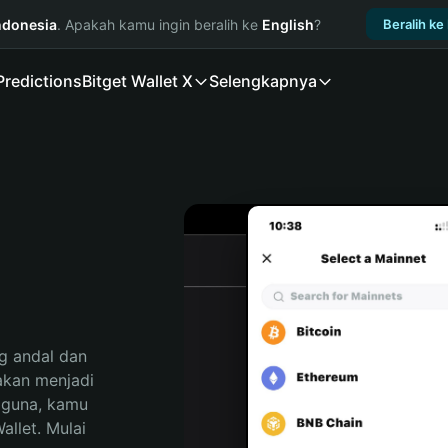
ndonesia
. Apakah kamu ingin beralih ke
English
?
Beralih ke
Predictions
Bitget Wallet X
Selengkapnya
 andal dan 
an menjadi 
gguna, kamu 
llet. Mulai 