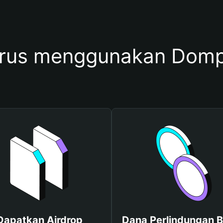
arus menggunakan Do
Dapatkan Airdrop
Dana Perlindungan B