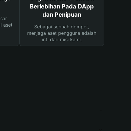
Berlebihan Pada DApp
dan Penipuan
sar
i aset
Sebagai sebuah dompet,
menjaga aset pengguna adalah
inti dari misi kami.