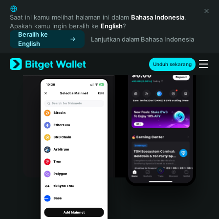
English
日本語
Saat ini kamu melihat halaman ini dalam
Bahasa Indonesia
.
Apakah kamu ingin beralih ke
English
?
Tiếng Việt
Beralih ke
Lanjutkan dalam Bahasa Indonesia
Русский
English
Español (Latinoamérica)
Türkçe
Unduh sekarang
Italiano
Français
Deutsch
简体中文
繁體中文
Português (Portugal)
Bahasa Indonesia
ภาษาไทย
हिन्दी
বাংলা
Español
Português (Brasil)
Español (Argentina)