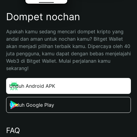
Dompet nochan
Apakah kamu sedang mencari dompet kripto yang 
andal dan aman untuk nochan kamu? Bitget Wallet 
akan menjadi pilihan terbaik kamu. Dipercaya oleh 40 
juta pengguna, kamu dapat dengan bebas menjelajahi 
Web3 di Bitget Wallet. Mulai perjalanan kamu 
sekarang!
Unduh Android APK
Unduh Google Play
FAQ