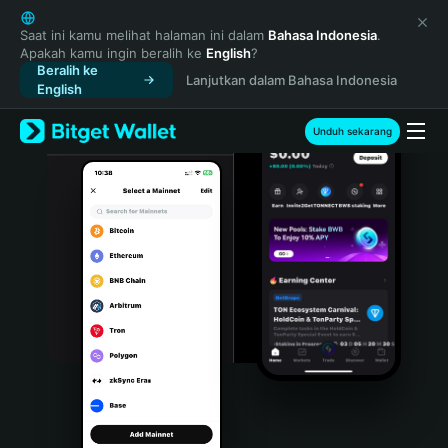
English
日本語
Saat ini kamu melihat halaman ini dalam
Bahasa Indonesia
.
Apakah kamu ingin beralih ke
English
?
Tiếng Việt
Beralih ke
Lanjutkan dalam Bahasa Indonesia
Русский
English
Español (Latinoamérica)
Türkçe
Unduh sekarang
Italiano
Français
Deutsch
简体中文
繁體中文
Português (Portugal)
Bahasa Indonesia
ภาษาไทย
हिन्दी
বাংলা
Español
Português (Brasil)
Español (Argentina)