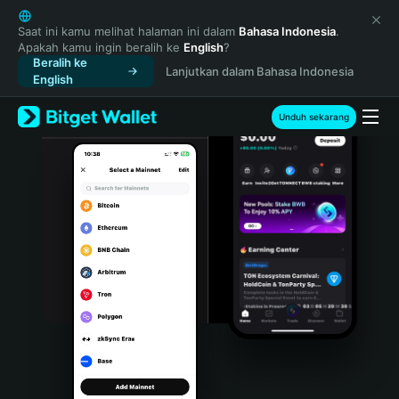
English
日本語
Saat ini kamu melihat halaman ini dalam
Bahasa Indonesia
.
Apakah kamu ingin beralih ke
English
?
Tiếng Việt
Beralih ke
Lanjutkan dalam Bahasa Indonesia
Русский
English
Español (Latinoamérica)
Türkçe
Unduh sekarang
Italiano
Français
Deutsch
简体中文
繁體中文
Português (Portugal)
Bahasa Indonesia
ภาษาไทย
हिन्दी
বাংলা
Español
Português (Brasil)
Español (Argentina)