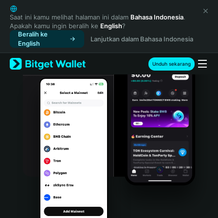
English
日本語
Saat ini kamu melihat halaman ini dalam
Bahasa Indonesia
.
Apakah kamu ingin beralih ke
English
?
Tiếng Việt
Beralih ke
Lanjutkan dalam Bahasa Indonesia
Русский
English
Español (Latinoamérica)
Türkçe
Unduh sekarang
Italiano
Français
Deutsch
简体中文
繁體中文
Português (Portugal)
Bahasa Indonesia
ภาษาไทย
हिन्दी
বাংলা
Español
Português (Brasil)
Español (Argentina)