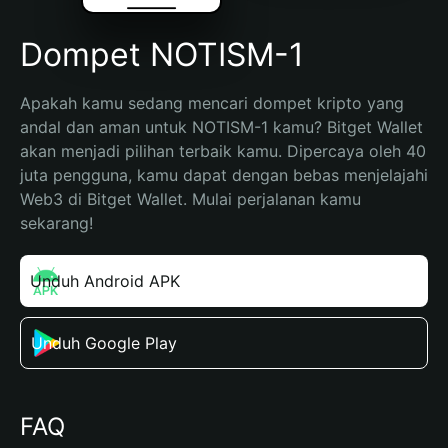
Dompet NOTISM-1
Apakah kamu sedang mencari dompet kripto yang 
andal dan aman untuk NOTISM-1 kamu? Bitget Wallet 
akan menjadi pilihan terbaik kamu. Dipercaya oleh 40 
juta pengguna, kamu dapat dengan bebas menjelajahi 
Web3 di Bitget Wallet. Mulai perjalanan kamu 
sekarang!
Unduh Android APK
Unduh Google Play
FAQ