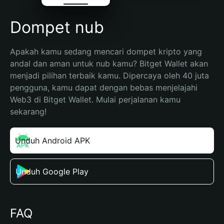
Dompet nub
Apakah kamu sedang mencari dompet kripto yang 
andal dan aman untuk nub kamu? Bitget Wallet akan 
menjadi pilihan terbaik kamu. Dipercaya oleh 40 juta 
pengguna, kamu dapat dengan bebas menjelajahi 
Web3 di Bitget Wallet. Mulai perjalanan kamu 
sekarang!
Unduh Android APK
Unduh Google Play
FAQ