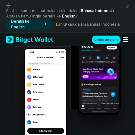
English
日本語
Saat ini kamu melihat halaman ini dalam
Bahasa Indonesia
.
Apakah kamu ingin beralih ke
English
?
Tiếng Việt
Beralih ke
Lanjutkan dalam Bahasa Indonesia
Русский
English
Español (Latinoamérica)
Türkçe
Unduh sekarang
Italiano
Français
Deutsch
简体中文
繁體中文
Português (Portugal)
Bahasa Indonesia
ภาษาไทย
हिन्दी
বাংলা
Español
Português (Brasil)
Español (Argentina)