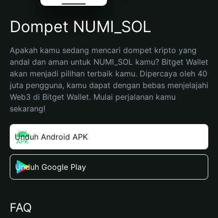
Dompet NUMI_SOL
Apakah kamu sedang mencari dompet kripto yang 
andal dan aman untuk NUMI_SOL kamu? Bitget Wallet 
akan menjadi pilihan terbaik kamu. Dipercaya oleh 40 
juta pengguna, kamu dapat dengan bebas menjelajahi 
Web3 di Bitget Wallet. Mulai perjalanan kamu 
sekarang!
Unduh Android APK
Unduh Google Play
FAQ