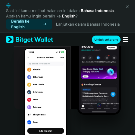
English
日本語
Saat ini kamu melihat halaman ini dalam
Bahasa Indonesia
.
Apakah kamu ingin beralih ke
English
?
Tiếng Việt
Beralih ke
Lanjutkan dalam Bahasa Indonesia
Русский
English
Español (Latinoamérica)
Türkçe
Unduh sekarang
Italiano
Français
Deutsch
简体中文
繁體中文
Português (Portugal)
Bahasa Indonesia
ภาษาไทย
हिन्दी
বাংলা
Español
Português (Brasil)
Español (Argentina)