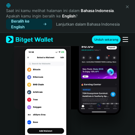
English
日本語
Saat ini kamu melihat halaman ini dalam
Bahasa Indonesia
.
Apakah kamu ingin beralih ke
English
?
Tiếng Việt
Beralih ke
Lanjutkan dalam Bahasa Indonesia
Русский
English
Español (Latinoamérica)
Türkçe
Unduh sekarang
Italiano
Français
Deutsch
简体中文
繁體中文
Português (Portugal)
Bahasa Indonesia
ภาษาไทย
हिन्दी
বাংলা
Español
Português (Brasil)
Español (Argentina)