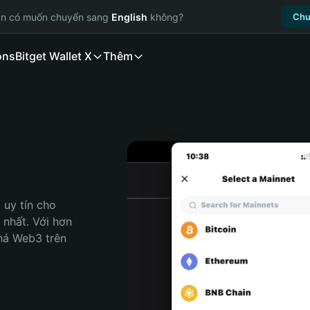
ạn có muốn chuyển sang
English
không?
Chu
ons
Bitget Wallet X
Thêm
uy tín cho 
nhất. Với hơn 
há Web3 trên 