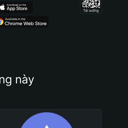
Tải xuống
ung này