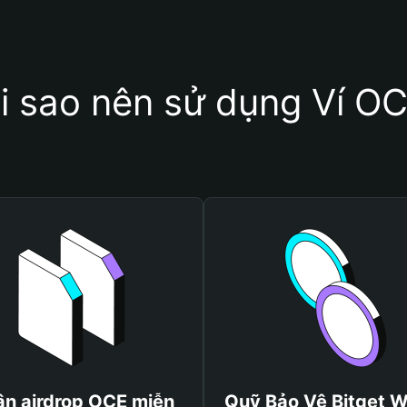
i sao nên sử dụng Ví O
n airdrop OCE miễn
Quỹ Bảo Vệ Bitget W