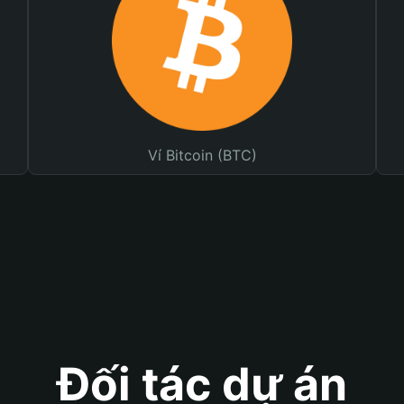
Ví Bitcoin (BTC)
Đối tác dự án