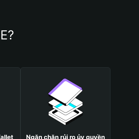
CE?
allet
Ngăn chặn rủi ro ủy quyền