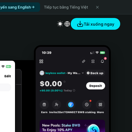
yển sang English
Tiếp tục bằng Tiếng Việt
Tải xuống ngay