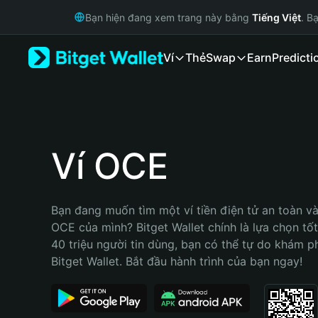
English
Bạn hiện đang xem trang này bằng
Tiếng Việt
. B
日本語
Tiếng Việt
Ví
Thẻ
Swap
Earn
Predicti
Русский
Español (Latinoamérica)
Türkçe
Italiano
Français
Deutsch
Ví OCE
简体中文
繁體中文
Português (Portugal)
Bạn đang muốn tìm một ví tiền điện tử an toàn và 
Bahasa Indonesia
OCE của mình? Bitget Wallet chính là lựa chọn tốt 
ภาษาไทย
40 triệu người tin dùng, bạn có thể tự do khám p
हिन्दी
Bitget Wallet. Bắt đầu hành trình của bạn ngay!
বাংলা
Español
Português (Brasil)
Español (Argentina)