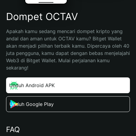
Dompet OCTAV
Apakah kamu sedang mencari dompet kripto yang 
andal dan aman untuk OCTAV kamu? Bitget Wallet 
akan menjadi pilihan terbaik kamu. Dipercaya oleh 40 
juta pengguna, kamu dapat dengan bebas menjelajahi 
Web3 di Bitget Wallet. Mulai perjalanan kamu 
sekarang!
Unduh Android APK
Unduh Google Play
FAQ