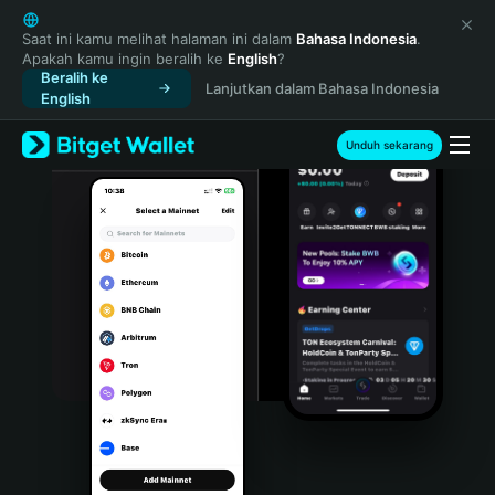
English
日本語
Saat ini kamu melihat halaman ini dalam
Bahasa Indonesia
.
Apakah kamu ingin beralih ke
English
?
Tiếng Việt
Beralih ke
Lanjutkan dalam Bahasa Indonesia
Русский
English
Español (Latinoamérica)
Türkçe
Unduh sekarang
Italiano
Français
Deutsch
简体中文
繁體中文
Português (Portugal)
Bahasa Indonesia
ภาษาไทย
हिन्दी
বাংলা
Español
Português (Brasil)
Español (Argentina)