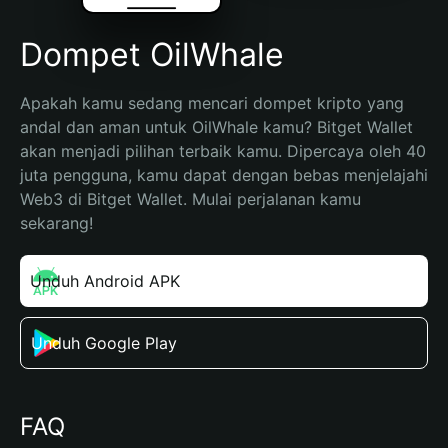
Dompet OilWhale
Apakah kamu sedang mencari dompet kripto yang 
andal dan aman untuk OilWhale kamu? Bitget Wallet 
akan menjadi pilihan terbaik kamu. Dipercaya oleh 40 
juta pengguna, kamu dapat dengan bebas menjelajahi 
Web3 di Bitget Wallet. Mulai perjalanan kamu 
sekarang!
Unduh Android APK
Unduh Google Play
FAQ