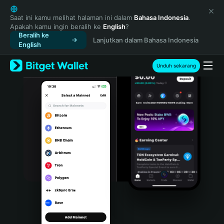
English
日本語
Saat ini kamu melihat halaman ini dalam
Bahasa Indonesia
.
Apakah kamu ingin beralih ke
English
?
Tiếng Việt
Beralih ke
Lanjutkan dalam Bahasa Indonesia
Русский
English
Español (Latinoamérica)
Türkçe
Unduh sekarang
Italiano
Français
Deutsch
简体中文
繁體中文
Português (Portugal)
Bahasa Indonesia
ภาษาไทย
हिन्दी
বাংলা
Español
Português (Brasil)
Español (Argentina)