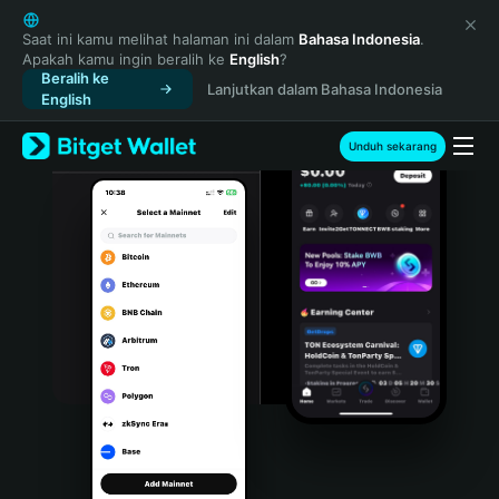
English
日本語
Saat ini kamu melihat halaman ini dalam
Bahasa Indonesia
.
Apakah kamu ingin beralih ke
English
?
Tiếng Việt
Beralih ke
Lanjutkan dalam Bahasa Indonesia
Русский
English
Español (Latinoamérica)
Türkçe
Unduh sekarang
Italiano
Français
Deutsch
简体中文
繁體中文
Português (Portugal)
Bahasa Indonesia
ภาษาไทย
हिन्दी
বাংলা
Español
Português (Brasil)
Español (Argentina)