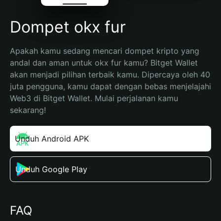
Dompet okx fur
Apakah kamu sedang mencari dompet kripto yang 
andal dan aman untuk okx fur kamu? Bitget Wallet 
akan menjadi pilihan terbaik kamu. Dipercaya oleh 40 
juta pengguna, kamu dapat dengan bebas menjelajahi 
Web3 di Bitget Wallet. Mulai perjalanan kamu 
sekarang!
Unduh Android APK
Unduh Google Play
FAQ