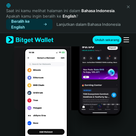
English
日本語
Saat ini kamu melihat halaman ini dalam
Bahasa Indonesia
.
Apakah kamu ingin beralih ke
English
?
Tiếng Việt
Beralih ke
Lanjutkan dalam Bahasa Indonesia
Русский
English
Español (Latinoamérica)
Türkçe
Unduh sekarang
Italiano
Français
Deutsch
简体中文
繁體中文
Português (Portugal)
Bahasa Indonesia
ภาษาไทย
हिन्दी
বাংলা
Español
Português (Brasil)
Español (Argentina)