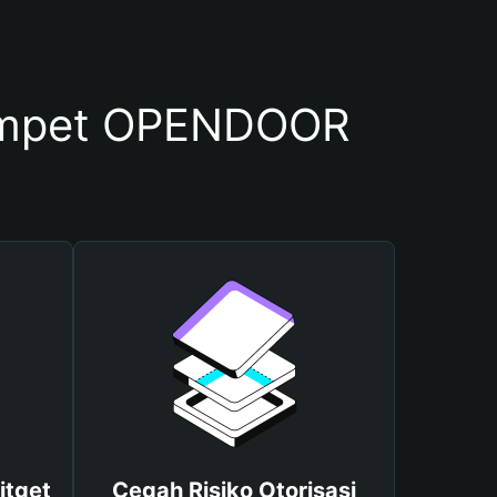
ompet OPENDOOR
itget
Cegah Risiko Otorisasi