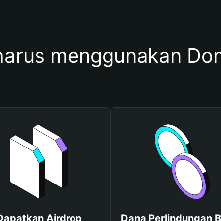
harus menggunakan D
Dapatkan Airdrop
Dana Perlindungan B