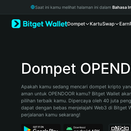
English
Saat ini kamu melihat halaman ini dalam
Bahasa I
日本語
Tiếng Việt
Dompet
Kartu
Swap
Earn
Русский
Español (Latinoamérica)
Türkçe
Italiano
Français
Deutsch
Dompet OPEN
简体中文
繁體中文
Português (Portugal)
Apakah kamu sedang mencari dompet kripto yang
Bahasa Indonesia
aman untuk OPENDOOR kamu? Bitget Wallet akan
ภาษาไทย
pilihan terbaik kamu. Dipercaya oleh 40 juta pen
हिन्दी
dapat dengan bebas menjelajahi Web3 di Bitget Wa
বাংলা
perjalanan kamu sekarang!
Español
Português (Brasil)
Español (Argentina)