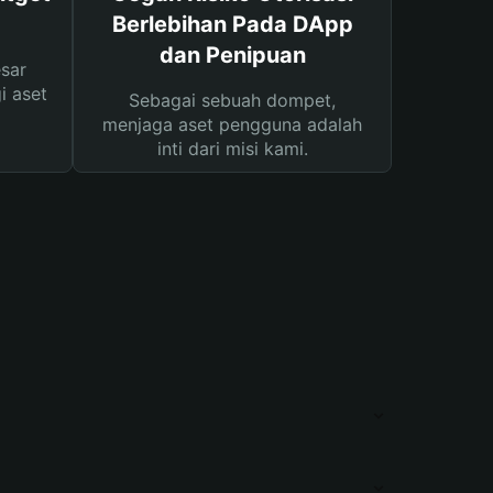
Berlebihan Pada DApp
dan Penipuan
sar
i aset
Sebagai sebuah dompet,
menjaga aset pengguna adalah
inti dari misi kami.