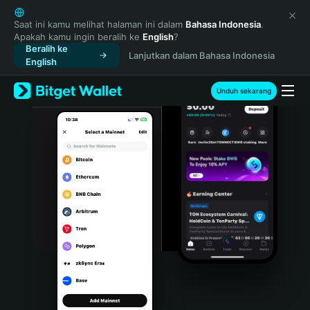
English
日本語
Saat ini kamu melihat halaman ini dalam
Bahasa Indonesia
.
Apakah kamu ingin beralih ke
English
?
Tiếng Việt
Beralih ke
Lanjutkan dalam Bahasa Indonesia
Русский
English
Español (Latinoamérica)
Türkçe
Unduh sekarang
Italiano
Français
Deutsch
简体中文
繁體中文
Português (Portugal)
Bahasa Indonesia
ภาษาไทย
हिन्दी
বাংলা
Español
Português (Brasil)
Español (Argentina)