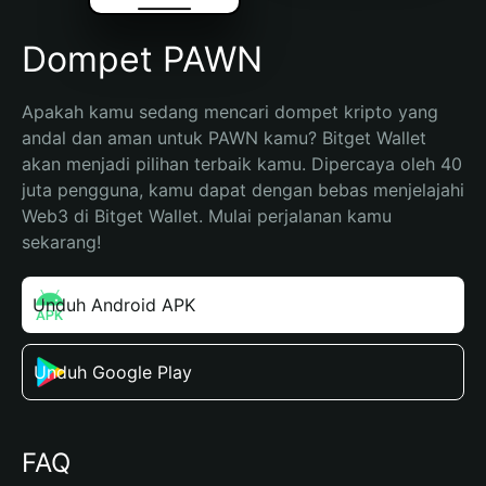
Dompet PAWN
Apakah kamu sedang mencari dompet kripto yang 
andal dan aman untuk PAWN kamu? Bitget Wallet 
akan menjadi pilihan terbaik kamu. Dipercaya oleh 40 
juta pengguna, kamu dapat dengan bebas menjelajahi 
Web3 di Bitget Wallet. Mulai perjalanan kamu 
sekarang!
Unduh Android APK
Unduh Google Play
FAQ