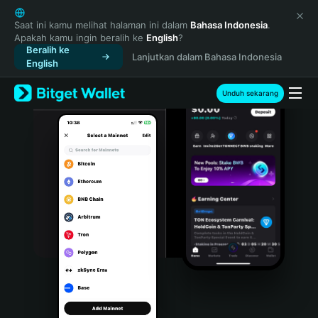
English
日本語
Saat ini kamu melihat halaman ini dalam
Bahasa Indonesia
.
Apakah kamu ingin beralih ke
English
?
Tiếng Việt
Beralih ke
Lanjutkan dalam Bahasa Indonesia
Русский
English
Español (Latinoamérica)
Türkçe
Unduh sekarang
Italiano
Français
Deutsch
简体中文
繁體中文
Português (Portugal)
Bahasa Indonesia
ภาษาไทย
हिन्दी
বাংলা
Español
Português (Brasil)
Español (Argentina)