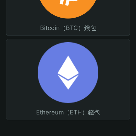
Bitcoin（BTC）錢包
Ethereum（ETH）錢包