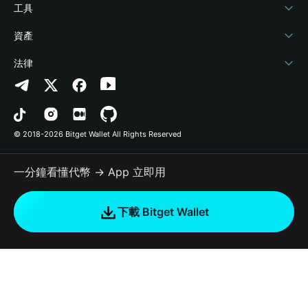
加密資訊
Payfi Crypto
連接錢包
風險保障基金
工具
幫助中心
Crypto Swap API
Bitget Wallet Pay
安全防護技術
快捷買幣
資產
‌聯繫我們
Altcoin Season Index
合作上架
授權檢測
Arbitrum
法律
品牌資源
Prediction Markets
合約檢測
Avalanche
隱私協議
工作機會
DApp
批次轉帳
Bitcoin
用戶使用協議
© 2018-2026 Bitget Wallet All Rights Reserved
官方渠道驗證
Trade
BNB Chain
Risk Disclosure
一分鐘看懂代幣 → App 立即用
RWA
Polygon
如何購買加密貨幣
下載 Bitget Wallet