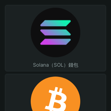
Solana（SOL）錢包