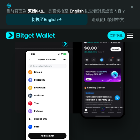
English
日本語
目前頁面為
繁體中文
。是否切換至
English
以查看對應語言內容？
Tiếng Việt
切換至English
繼續使用繁體中文
Русский
Español (Latinoamérica)
立即下載
Türkçe
Italiano
Français
Deutsch
简体中文
繁體中文
Português (Portugal)
Bahasa Indonesia
ภาษาไทย
हिन्दी
বাংলা
Español
Português (Brasil)
Español (Argentina)