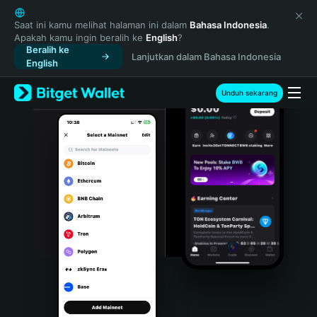
English
日本語
Saat ini kamu melihat halaman ini dalam
Bahasa Indonesia
.
Apakah kamu ingin beralih ke
English
?
Tiếng Việt
Beralih ke
Lanjutkan dalam Bahasa Indonesia
Русский
English
Español (Latinoamérica)
Türkçe
Unduh sekarang
Italiano
Français
Deutsch
简体中文
繁體中文
Português (Portugal)
Bahasa Indonesia
ภาษาไทย
हिन्दी
বাংলা
Español
Português (Brasil)
Español (Argentina)