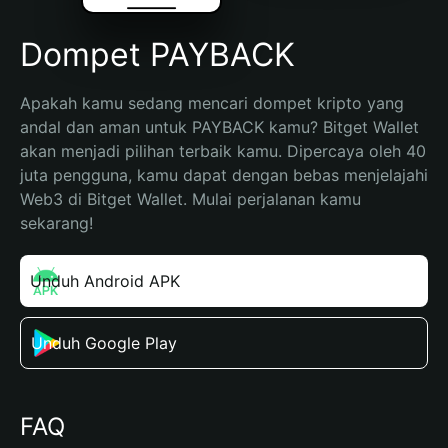
Dompet PAYBACK
Apakah kamu sedang mencari dompet kripto yang 
andal dan aman untuk PAYBACK kamu? Bitget Wallet 
akan menjadi pilihan terbaik kamu. Dipercaya oleh 40 
juta pengguna, kamu dapat dengan bebas menjelajahi 
Web3 di Bitget Wallet. Mulai perjalanan kamu 
sekarang!
Unduh Android APK
Unduh Google Play
FAQ