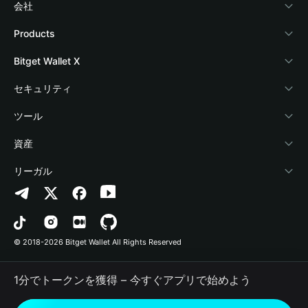
会社
Bitget Walletについて
Products
ブログ
Crypto Card
Bitget Wallet X
アカデミー
Stablecoin Earn
デベロッパー
セキュリティ
暗号資産ニュース
Payfi Crypto
ウォレットを接続
保護基金
ツール
Help Center
Crypto Swap API
Bitget Wallet Pay
セキュリティ技術
暗号資産を購入
資産
お問い合わせ
Altcoin Season Index
プロジェクトを掲載
認証検出
Arbitrum
リーガル
ブランドリソース
Prediction Markets
コントラクト検出
Avalanche
プライバシーポリシー
キャリア
DApp
一括送金
Bitcoin
利用規約
© 2018-2026 Bitget Wallet All Rights Reserved
公式チャンネル認証
Trade
BNB Chain
Risk Disclosure
1分でトークンを獲得 – 今すぐアプリで始めよう
RWA
Polygon