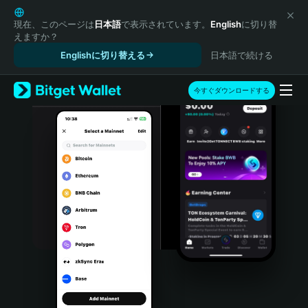
English
日本語
現在、このページは
日本語
で表示されています。
English
に切り替
えますか？
Tiếng Việt
Englishに切り替える
日本語で続ける
Русский
Español (Latinoamérica)
Türkçe
今すぐダウンロードする
Italiano
Français
Deutsch
简体中文
繁體中文
Português (Portugal)
Bahasa Indonesia
ภาษาไทย
हिन्दी
বাংলা
Español
Português (Brasil)
Español (Argentina)