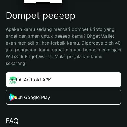
Dompet peeeep
Apakah kamu sedang mencari dompet kripto yang 
andal dan aman untuk peeeep kamu? Bitget Wallet 
akan menjadi pilihan terbaik kamu. Dipercaya oleh 40 
juta pengguna, kamu dapat dengan bebas menjelajahi 
Web3 di Bitget Wallet. Mulai perjalanan kamu 
sekarang!
Unduh Android APK
Unduh Google Play
FAQ