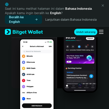
English
日本語
Saat ini kamu melihat halaman ini dalam
Bahasa Indonesia
.
Apakah kamu ingin beralih ke
English
?
Tiếng Việt
Beralih ke
Lanjutkan dalam Bahasa Indonesia
Русский
English
Español (Latinoamérica)
Türkçe
Unduh sekarang
Italiano
Français
Deutsch
简体中文
繁體中文
Português (Portugal)
Bahasa Indonesia
ภาษาไทย
हिन्दी
বাংলা
Español
Português (Brasil)
Español (Argentina)