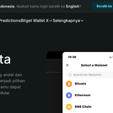
ndonesia
. Apakah kamu ingin beralih ke
English
?
Beralih ke
Predictions
Bitget Wallet X
Selengkapnya
ta
 andal dan 
jadi pilihan 
kamu dapat 
ulai 