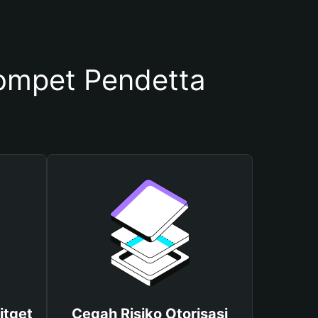
mpet Pendetta
itget
Cegah Risiko Otorisasi