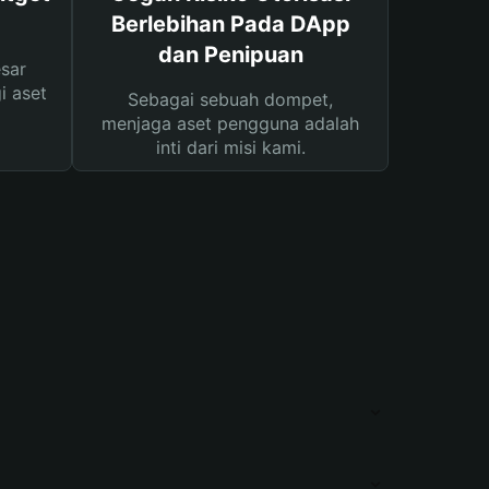
Berlebihan Pada DApp
dan Penipuan
sar
i aset
Sebagai sebuah dompet,
menjaga aset pengguna adalah
inti dari misi kami.