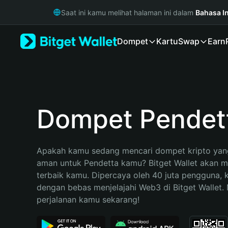
English
Saat ini kamu melihat halaman ini dalam
Bahasa I
日本語
Tiếng Việt
Dompet
Kartu
Swap
Earn
Русский
Español (Latinoamérica)
Türkçe
Italiano
Français
Deutsch
Dompet Pendet
简体中文
繁體中文
Português (Portugal)
Apakah kamu sedang mencari dompet kripto yang
Bahasa Indonesia
aman untuk Pendetta kamu? Bitget Wallet akan men
ภาษาไทย
terbaik kamu. Dipercaya oleh 40 juta pengguna, 
हिन्दी
dengan bebas menjelajahi Web3 di Bitget Wallet. M
বাংলা
perjalanan kamu sekarang!
Español
Português (Brasil)
Español (Argentina)