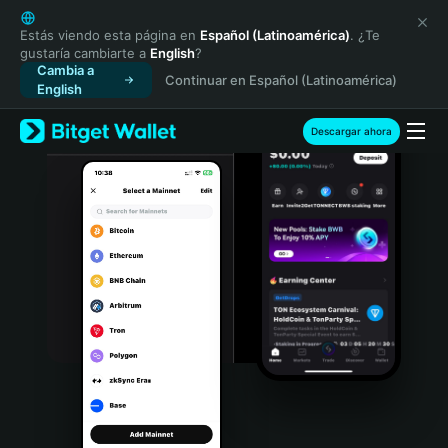
English
日本語
Estás viendo esta página en
Español (Latinoamérica)
. ¿Te
gustaría cambiarte a
English
?
Tiếng Việt
Cambia a
Continuar en Español (Latinoamérica)
Русский
English
Español (Latinoamérica)
Türkçe
Descargar ahora
Italiano
Français
Deutsch
简体中文
繁體中文
Português (Portugal)
Bahasa Indonesia
ภาษาไทย
हिन्दी
বাংলা
Español
Português (Brasil)
Español (Argentina)