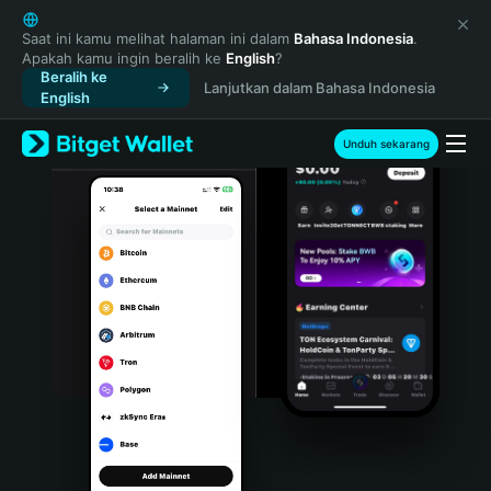
English
日本語
Saat ini kamu melihat halaman ini dalam
Bahasa Indonesia
.
Apakah kamu ingin beralih ke
English
?
Tiếng Việt
Beralih ke
Lanjutkan dalam Bahasa Indonesia
Русский
English
Español (Latinoamérica)
Türkçe
Unduh sekarang
Italiano
Français
Deutsch
简体中文
繁體中文
Português (Portugal)
Bahasa Indonesia
ภาษาไทย
हिन्दी
বাংলা
Español
Português (Brasil)
Español (Argentina)