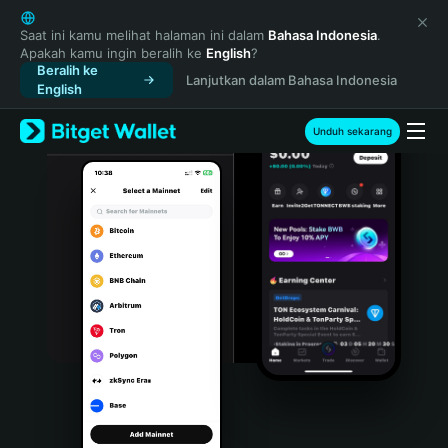
English
日本語
Saat ini kamu melihat halaman ini dalam
Bahasa Indonesia
.
Apakah kamu ingin beralih ke
English
?
Tiếng Việt
Beralih ke
Lanjutkan dalam Bahasa Indonesia
Русский
English
Español (Latinoamérica)
Türkçe
Unduh sekarang
Italiano
Français
Deutsch
简体中文
繁體中文
Português (Portugal)
Bahasa Indonesia
ภาษาไทย
हिन्दी
বাংলা
Español
Português (Brasil)
Español (Argentina)