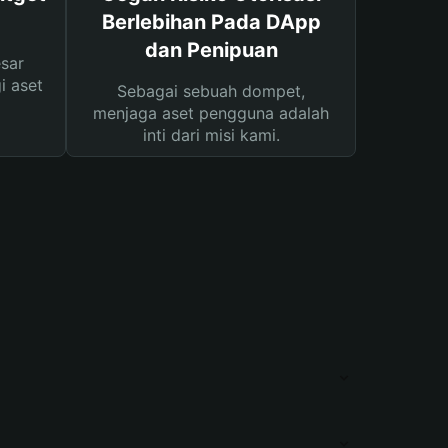
Berlebihan Pada DApp
dan Penipuan
sar
i aset
Sebagai sebuah dompet,
menjaga aset pengguna adalah
inti dari misi kami.