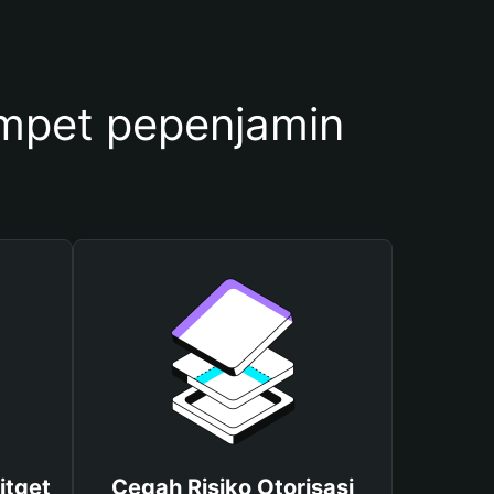
pet pepenjamin
itget
Cegah Risiko Otorisasi