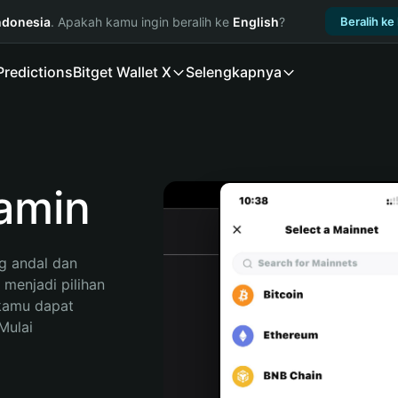
ndonesia
. Apakah kamu ingin beralih ke
English
?
Beralih ke
Predictions
Bitget Wallet X
Selengkapnya
amin
 andal dan 
menjadi pilihan 
kamu dapat 
ulai 