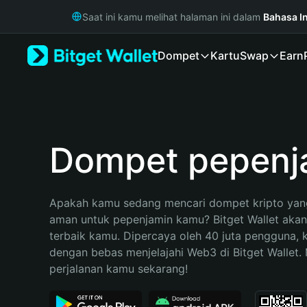
English
Saat ini kamu melihat halaman ini dalam
Bahasa I
日本語
Tiếng Việt
Dompet
Kartu
Swap
Earn
Русский
Español (Latinoamérica)
Türkçe
Italiano
Français
Deutsch
Dompet pepenj
简体中文
繁體中文
Português (Portugal)
Apakah kamu sedang mencari dompet kripto yang
Bahasa Indonesia
aman untuk pepenjamin kamu? Bitget Wallet akan 
ภาษาไทย
terbaik kamu. Dipercaya oleh 40 juta pengguna, 
हिन्दी
dengan bebas menjelajahi Web3 di Bitget Wallet. M
বাংলা
perjalanan kamu sekarang!
Español
Português (Brasil)
Español (Argentina)