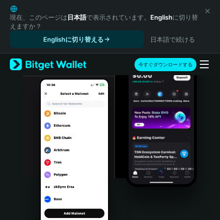
English
日本語
現在、このページは
日本語
で表示されています。
English
に切り替
えますか？
Tiếng Việt
Englishに切り替える
日本語で続ける
Русский
Español (Latinoamérica)
Türkçe
今すぐダウンロードする
Italiano
Français
Deutsch
简体中文
繁體中文
Português (Portugal)
Bahasa Indonesia
ภาษาไทย
हिन्दी
বাংলা
Español
Português (Brasil)
Español (Argentina)