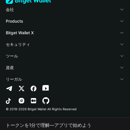
会社
Bitget Walletについて
Products
ブログ
Crypto Card
Bitget Wallet X
アカデミー
Stablecoin Earn
デベロッパー
セキュリティ
暗号資産ニュース
Payfi Crypto
ウォレットを接続
保護基金
ツール
Help Center
Crypto Swap API
Bitget Wallet Pay
セキュリティ技術
暗号資産を購入
資産
お問い合わせ
Altcoin Season Index
プロジェクトを掲載
認証検出
Arbitrum
リーガル
ブランドリソース
Prediction Markets
コントラクト検出
Avalanche
プライバシーポリシー
キャリア
DApp
一括送金
Bitcoin
利用規約
© 2018-2026 Bitget Wallet All Rights Reserved
公式チャンネル認証
Trade
BNB Chain
Risk Disclosure
トークンを1分で理解―アプリで始めよう
RWA
Polygon