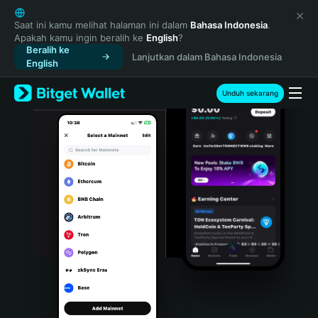
English
日本語
Saat ini kamu melihat halaman ini dalam
Bahasa Indonesia
.
Apakah kamu ingin beralih ke
English
?
Tiếng Việt
Beralih ke
Lanjutkan dalam Bahasa Indonesia
Русский
English
Español (Latinoamérica)
Türkçe
Unduh sekarang
Italiano
Français
Deutsch
简体中文
繁體中文
Português (Portugal)
Bahasa Indonesia
ภาษาไทย
हिन्दी
বাংলা
Español
Português (Brasil)
Español (Argentina)