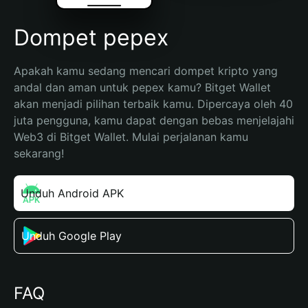
Dompet pepex
Apakah kamu sedang mencari dompet kripto yang 
andal dan aman untuk pepex kamu? Bitget Wallet 
akan menjadi pilihan terbaik kamu. Dipercaya oleh 40 
juta pengguna, kamu dapat dengan bebas menjelajahi 
Web3 di Bitget Wallet. Mulai perjalanan kamu 
sekarang!
Unduh Android APK
Unduh Google Play
FAQ