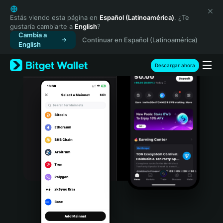
English
日本語
Estás viendo esta página en
Español (Latinoamérica)
. ¿Te
gustaría cambiarte a
English
?
Tiếng Việt
Cambia a
Continuar en Español (Latinoamérica)
Русский
English
Español (Latinoamérica)
Türkçe
Descargar ahora
Italiano
Français
Deutsch
简体中文
繁體中文
Português (Portugal)
Bahasa Indonesia
ภาษาไทย
हिन्दी
বাংলা
Español
Português (Brasil)
Español (Argentina)