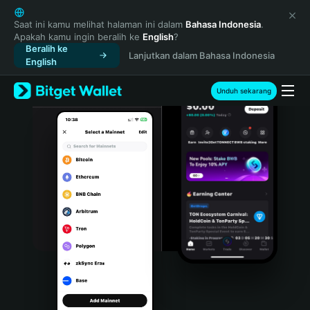
English
日本語
Saat ini kamu melihat halaman ini dalam
Bahasa Indonesia
.
Apakah kamu ingin beralih ke
English
?
Tiếng Việt
Beralih ke
Lanjutkan dalam Bahasa Indonesia
Русский
English
Español (Latinoamérica)
Türkçe
Unduh sekarang
Italiano
Français
Deutsch
简体中文
繁體中文
Português (Portugal)
Bahasa Indonesia
ภาษาไทย
हिन्दी
বাংলা
Español
Português (Brasil)
Español (Argentina)