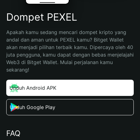
Dompet PEXEL
Apakah kamu sedang mencari dompet kripto yang 
andal dan aman untuk PEXEL kamu? Bitget Wallet 
akan menjadi pilihan terbaik kamu. Dipercaya oleh 40 
juta pengguna, kamu dapat dengan bebas menjelajahi 
Web3 di Bitget Wallet. Mulai perjalanan kamu 
sekarang!
Unduh Android APK
Unduh Google Play
FAQ