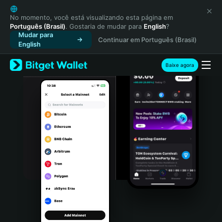
English
日本語
No momento, você está visualizando esta página em
Português (Brasil)
. Gostaria de mudar para
English
?
Tiếng Việt
Mudar para
Continuar em Português (Brasil)
Русский
English
Español (Latinoamérica)
Türkçe
Baixe agora
Italiano
Français
Deutsch
简体中文
繁體中文
Português (Portugal)
Bahasa Indonesia
ภาษาไทย
हिन्दी
বাংলা
Español
Português (Brasil)
Español (Argentina)