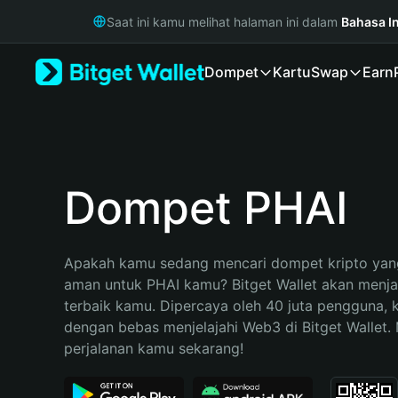
English
Saat ini kamu melihat halaman ini dalam
Bahasa I
日本語
Tiếng Việt
Dompet
Kartu
Swap
Earn
Русский
Español (Latinoamérica)
Türkçe
Italiano
Français
Deutsch
Dompet PHAI
简体中文
繁體中文
Português (Portugal)
Apakah kamu sedang mencari dompet kripto yang
Bahasa Indonesia
aman untuk PHAI kamu? Bitget Wallet akan menjadi
ภาษาไทย
terbaik kamu. Dipercaya oleh 40 juta pengguna, 
हिन्दी
dengan bebas menjelajahi Web3 di Bitget Wallet. M
বাংলা
perjalanan kamu sekarang!
Español
Português (Brasil)
Español (Argentina)