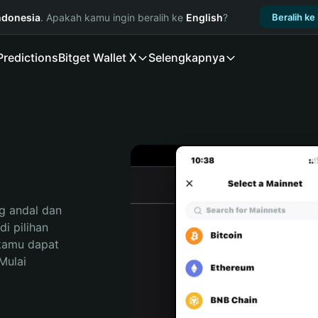
ndonesia
. Apakah kamu ingin beralih ke
English
?
Beralih ke
Predictions
Bitget Wallet X
Selengkapnya
 andal dan 
 pilihan 
kamu dapat 
ulai 