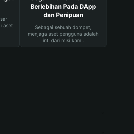
Berlebihan Pada DApp
dan Penipuan
sar
i aset
Sebagai sebuah dompet,
menjaga aset pengguna adalah
inti dari misi kami.