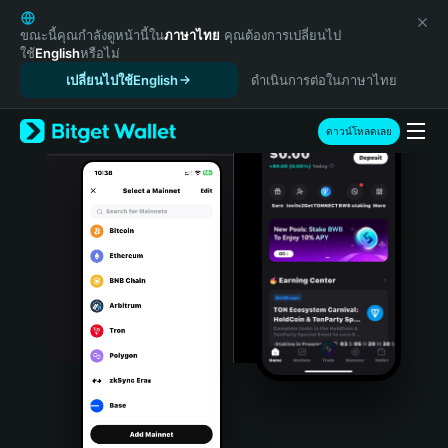
English
日本語
ขณะนี้คุณกำลังดูหน้านี้ใน
ภาษาไทย
คุณต้องการเปลี่ยนไป
ใช้
English
หรือไม่
Tiếng Việt
เปลี่ยนไปใช้English
ดำเนินการต่อในภาษาไทย
Русский
Español (Latinoamérica)
Türkçe
ดาวน์โหลดเลย
Italiano
Français
Deutsch
简体中文
繁體中文
Português (Portugal)
Bahasa Indonesia
ภาษาไทย
हिन्दी
বাংলা
Español
Português (Brasil)
Español (Argentina)