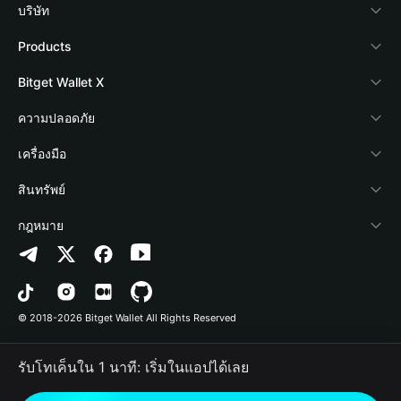
บริษัท
เกี่ยวกับ Bitget Wallet
Products
Blog
Crypto Card
Bitget Wallet X
Academy
Stablecoin Earn
นักพัฒนา
ความปลอดภัย
ข่าวสารด้านคริปโต
Payfi Crypto
เชื่อมต่อ Wallet
Protection Fund
เครื่องมือ
ศูนย์ช่วยเหลือ
Crypto Swap API
Bitget Wallet Pay
เทคโนโลยีความปลอดภัย
ซื้อคริปโต
สินทรัพย์
ติดต่อเรา
Altcoin Season Index
ลิสต์โปรเจกต์
การตรวจจับการอนุญาต
Arbitrum
กฎหมาย
ทรัพยากรข้อมูลของแบรนด์
Prediction Markets
การตรวจจับสัญญา
Avalanche
นโยบายความเป็นส่วนตัว
อาชีพ
DApp
การโอนเป็นชุด
Bitcoin
ข้อตกลงในการใช้บริการ
© 2018-2026 Bitget Wallet All Rights Reserved
การยืนยันช่องทางอย่างเป็นทางการ
Trade
BNB Chain
Risk Disclosure
รับโทเค็นใน 1 นาที: เริ่มในแอปได้เลย
RWA
Polygon