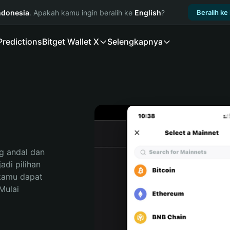
ndonesia
. Apakah kamu ingin beralih ke
English
?
Beralih ke
Predictions
Bitget Wallet X
Selengkapnya
 andal dan 
i pilihan 
kamu dapat 
ulai 