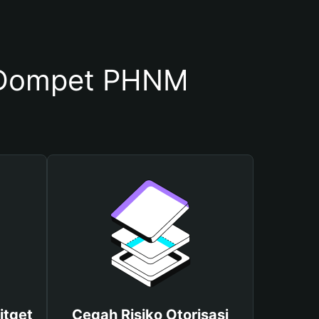
 Dompet PHNM
itget
Cegah Risiko Otorisasi