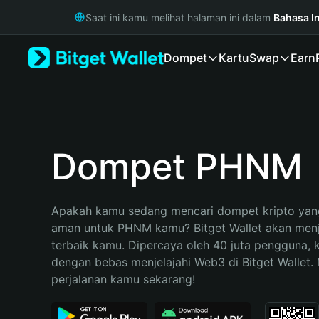
English
Saat ini kamu melihat halaman ini dalam
Bahasa I
日本語
Tiếng Việt
Dompet
Kartu
Swap
Earn
Русский
Español (Latinoamérica)
Türkçe
Italiano
Français
Deutsch
Dompet PHNM
简体中文
繁體中文
Português (Portugal)
Apakah kamu sedang mencari dompet kripto yang
Bahasa Indonesia
aman untuk PHNM kamu? Bitget Wallet akan menjad
ภาษาไทย
terbaik kamu. Dipercaya oleh 40 juta pengguna, 
हिन्दी
dengan bebas menjelajahi Web3 di Bitget Wallet. M
বাংলা
perjalanan kamu sekarang!
Español
Português (Brasil)
Español (Argentina)