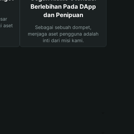
Berlebihan Pada DApp
dan Penipuan
sar
i aset
Sebagai sebuah dompet,
menjaga aset pengguna adalah
inti dari misi kami.