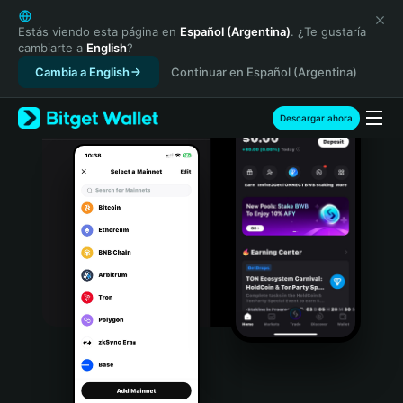
English
日本語
Estás viendo esta página en
Español (Argentina)
. ¿Te gustaría
cambiarte a
English
?
Tiếng Việt
Cambia a English
Continuar en Español (Argentina)
Русский
Español (Latinoamérica)
Türkçe
Descargar ahora
Italiano
Français
Deutsch
简体中文
繁體中文
Português (Portugal)
Bahasa Indonesia
ภาษาไทย
हिन्दी
বাংলা
Español
Português (Brasil)
Español (Argentina)