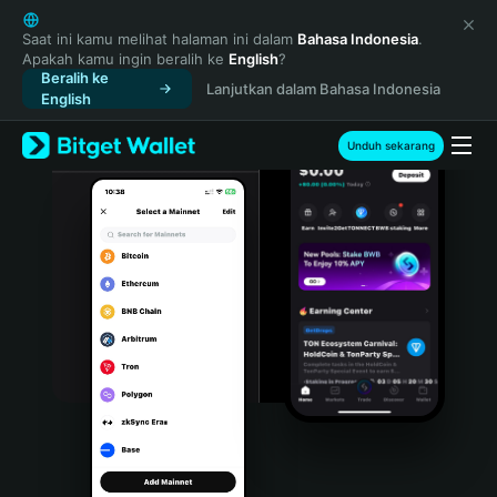
English
日本語
Saat ini kamu melihat halaman ini dalam
Bahasa Indonesia
.
Apakah kamu ingin beralih ke
English
?
Tiếng Việt
Beralih ke
Lanjutkan dalam Bahasa Indonesia
Русский
English
Español (Latinoamérica)
Türkçe
Unduh sekarang
Italiano
Français
Deutsch
简体中文
繁體中文
Português (Portugal)
Bahasa Indonesia
ภาษาไทย
हिन्दी
বাংলা
Español
Português (Brasil)
Español (Argentina)