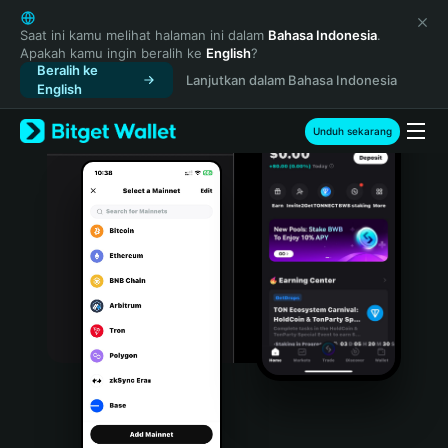
English
日本語
Saat ini kamu melihat halaman ini dalam
Bahasa Indonesia
.
Apakah kamu ingin beralih ke
English
?
Tiếng Việt
Beralih ke
Lanjutkan dalam Bahasa Indonesia
Русский
English
Español (Latinoamérica)
Türkçe
Unduh sekarang
Italiano
Français
Deutsch
简体中文
繁體中文
Português (Portugal)
Bahasa Indonesia
ภาษาไทย
हिन्दी
বাংলা
Español
Português (Brasil)
Español (Argentina)