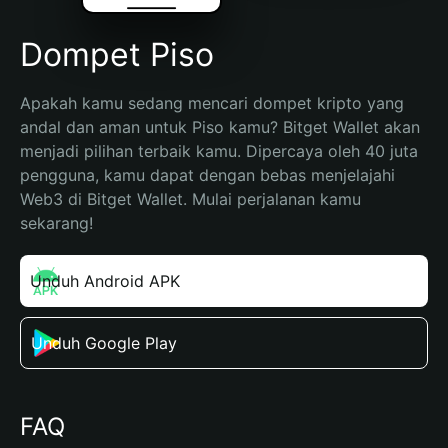
Dompet Piso
Apakah kamu sedang mencari dompet kripto yang 
andal dan aman untuk Piso kamu? Bitget Wallet akan 
menjadi pilihan terbaik kamu. Dipercaya oleh 40 juta 
pengguna, kamu dapat dengan bebas menjelajahi 
Web3 di Bitget Wallet. Mulai perjalanan kamu 
sekarang!
Unduh Android APK
Unduh Google Play
FAQ