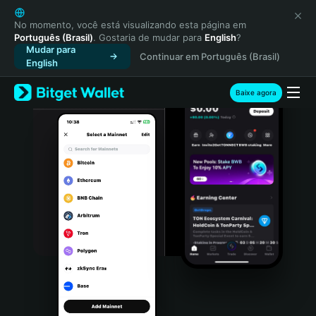
English
日本語
No momento, você está visualizando esta página em
Português (Brasil)
. Gostaria de mudar para
English
?
Tiếng Việt
Mudar para
Continuar em Português (Brasil)
Русский
English
Español (Latinoamérica)
Türkçe
Baixe agora
Italiano
Français
Deutsch
简体中文
繁體中文
Português (Portugal)
Bahasa Indonesia
ภาษาไทย
हिन्दी
বাংলা
Español
Português (Brasil)
Español (Argentina)