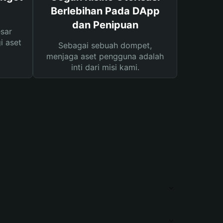
Berlebihan Pada DApp
dan Penipuan
sar
i aset
Sebagai sebuah dompet,
menjaga aset pengguna adalah
inti dari misi kami.