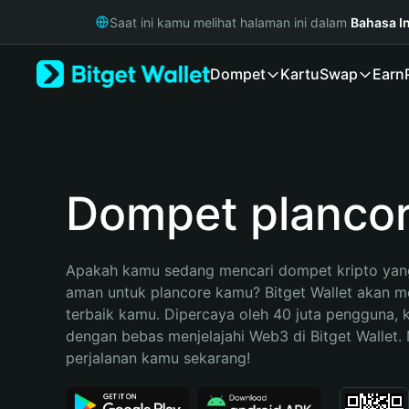
English
Saat ini kamu melihat halaman ini dalam
Bahasa I
日本語
Tiếng Việt
Dompet
Kartu
Swap
Earn
Русский
Español (Latinoamérica)
Türkçe
Italiano
Français
Deutsch
Dompet planco
简体中文
繁體中文
Português (Portugal)
Apakah kamu sedang mencari dompet kripto yang
Bahasa Indonesia
aman untuk plancore kamu? Bitget Wallet akan men
ภาษาไทย
terbaik kamu. Dipercaya oleh 40 juta pengguna, 
हिन्दी
dengan bebas menjelajahi Web3 di Bitget Wallet. M
বাংলা
perjalanan kamu sekarang!
Español
Português (Brasil)
Español (Argentina)