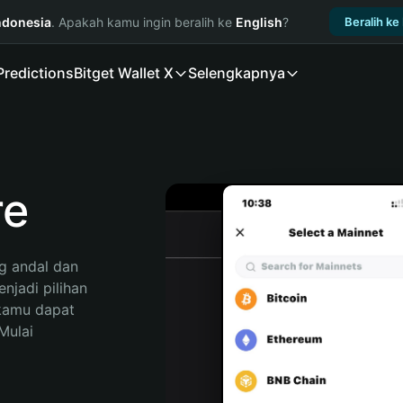
ndonesia
. Apakah kamu ingin beralih ke
English
?
Beralih ke
Predictions
Bitget Wallet X
Selengkapnya
re
 andal dan 
jadi pilihan 
kamu dapat 
ulai 