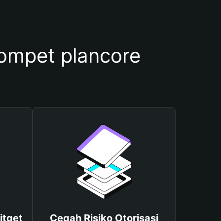
mpet plancore
itget
Cegah Risiko Otorisasi