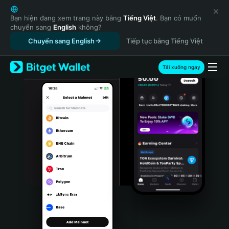
English
日本語
Bạn hiện đang xem trang này bằng
Tiếng Việt
. Bạn có muốn
chuyển sang
English
không?
Tiếng Việt
Chuyển sang English
Tiếp tục bằng Tiếng Việt
Русский
Español (Latinoamérica)
Türkçe
Tải xuống ngay
Italiano
Français
Deutsch
简体中文
繁體中文
Português (Portugal)
Bahasa Indonesia
ภาษาไทย
हिन्दी
বাংলা
Español
Português (Brasil)
Español (Argentina)