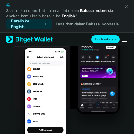
English
日本語
Saat ini kamu melihat halaman ini dalam
Bahasa Indonesia
.
Apakah kamu ingin beralih ke
English
?
Tiếng Việt
Beralih ke
Lanjutkan dalam Bahasa Indonesia
Русский
English
Español (Latinoamérica)
Türkçe
Unduh sekarang
Italiano
Français
Deutsch
简体中文
繁體中文
Português (Portugal)
Bahasa Indonesia
ภาษาไทย
हिन्दी
বাংলা
Español
Português (Brasil)
Español (Argentina)