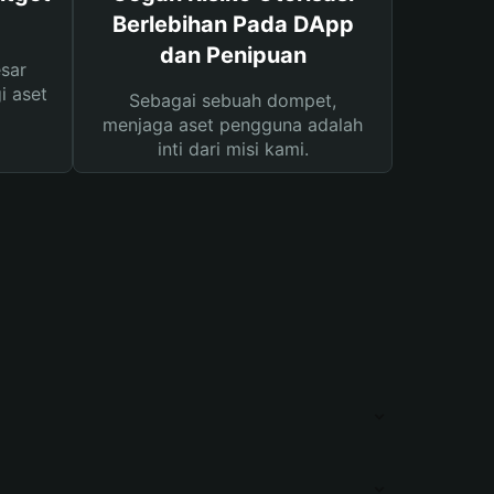
Berlebihan Pada DApp
dan Penipuan
sar
i aset
Sebagai sebuah dompet,
menjaga aset pengguna adalah
inti dari misi kami.