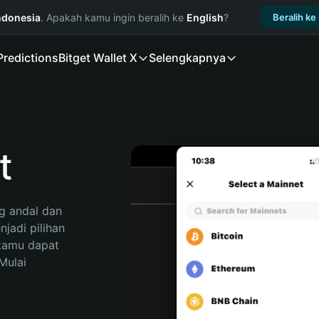
ndonesia
. Apakah kamu ingin beralih ke
English
?
Beralih ke
Predictions
Bitget Wallet X
Selengkapnya
t
 andal dan 
adi pilihan 
kamu dapat 
ulai 