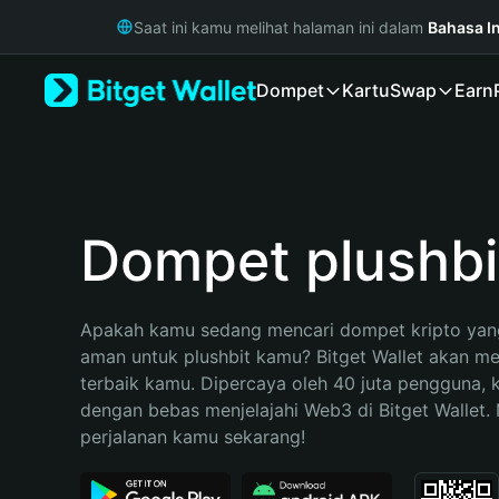
English
Saat ini kamu melihat halaman ini dalam
Bahasa I
日本語
Tiếng Việt
Dompet
Kartu
Swap
Earn
Русский
Español (Latinoamérica)
Türkçe
Italiano
Français
Deutsch
Dompet plushbi
简体中文
繁體中文
Português (Portugal)
Apakah kamu sedang mencari dompet kripto yang
Bahasa Indonesia
aman untuk plushbit kamu? Bitget Wallet akan menj
ภาษาไทย
terbaik kamu. Dipercaya oleh 40 juta pengguna, 
हिन्दी
dengan bebas menjelajahi Web3 di Bitget Wallet. M
বাংলা
perjalanan kamu sekarang!
Español
Português (Brasil)
Español (Argentina)