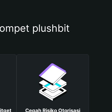
mpet plushbit
itget
Cegah Risiko Otorisasi