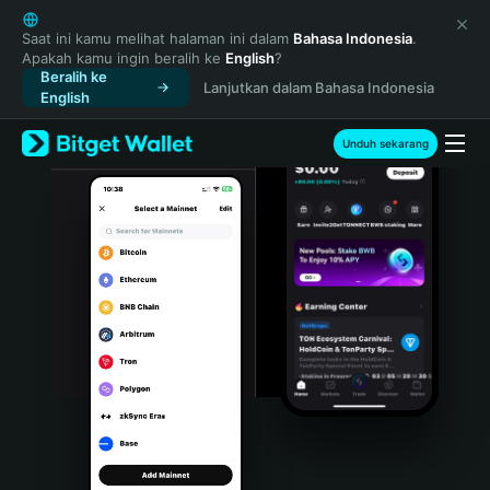
English
日本語
Saat ini kamu melihat halaman ini dalam
Bahasa Indonesia
.
Apakah kamu ingin beralih ke
English
?
Tiếng Việt
Beralih ke
Lanjutkan dalam Bahasa Indonesia
Русский
English
Español (Latinoamérica)
Türkçe
Unduh sekarang
Italiano
Français
Deutsch
简体中文
繁體中文
Português (Portugal)
Bahasa Indonesia
ภาษาไทย
हिन्दी
বাংলা
Español
Português (Brasil)
Español (Argentina)