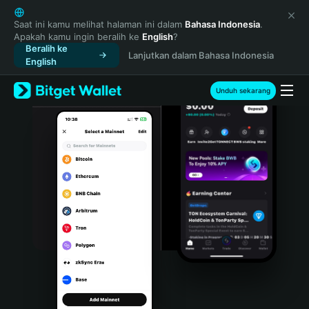
English
日本語
Saat ini kamu melihat halaman ini dalam
Bahasa Indonesia
.
Apakah kamu ingin beralih ke
English
?
Tiếng Việt
Beralih ke
Lanjutkan dalam Bahasa Indonesia
Русский
English
Español (Latinoamérica)
Türkçe
Unduh sekarang
Italiano
Français
Deutsch
简体中文
繁體中文
Português (Portugal)
Bahasa Indonesia
ภาษาไทย
हिन्दी
বাংলা
Español
Português (Brasil)
Español (Argentina)