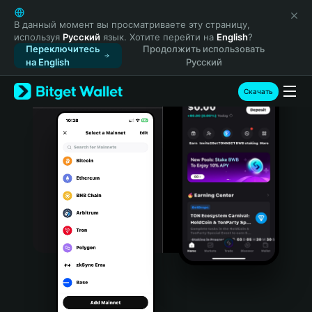
English
日本語
В данный момент вы просматриваете эту страницу,
используя
Русский
язык. Хотите перейти на
English
?
Tiếng Việt
Переключитесь
Продолжить использовать
Русский
на English
Русский
Español (Latinoamérica)
Türkçe
Скачать
Italiano
Français
Deutsch
简体中文
繁體中文
Português (Portugal)
Bahasa Indonesia
ภาษาไทย
हिन्दी
বাংলা
Español
Português (Brasil)
Español (Argentina)